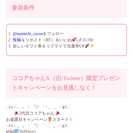
参加条件
@mainichi_cocoa
をフォロー
投稿
をリポスト（RT）＆いいね
(〆15:59)
欲しいギフト券をリプライで当選率UP
ココアちゃんX（旧:Twitter）限定プレゼン
トキャンペーンをお見逃しなく！
˒˒꒰ঌ・。.。・゜♡ ゜・。.。・໒꒱˒˒
2代目ココアちゃん
お披露目キャンペーン
スタート！
˒˒꒰ঌ・。.。・゜♡ ゜・。.。・໒꒱˒˒
総額
万円分の