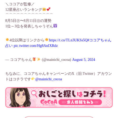
＼ココアが監修／
12星座占いランキング
⌒⌒⌒⌒⌒⌒⌒⌒⌒⌒⌒⌒⌒
8月5日㊊〜8月11日㊐の運勢
1位～3位を発表しちゃうぞん
4位以降はリンクから
https://t.co/TLn3UKSs5Q
#ココアちゃん
占い
pic.twitter.com/Hg8AnIXRdz
— ココアちゃん
(@mainichi_cocoa)
August 5, 2024
ちなみに、ココアちゃんキャンペーンのX（旧:Twitter）アカウン
トはコチラです
@mainichi_cocoa