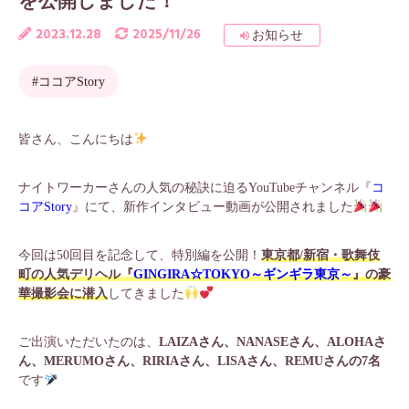
を公開しました！
2023.12.28
2025/11/26
お知らせ
#ココアStory
皆さん、こんにちは
ナイトワーカーさんの人気の秘訣に迫るYouTubeチャンネル『
コ
コアStory
』にて、新作インタビュー動画が公開されました
今回は50回目を記念して、特別編を公開！
東京都/新宿・歌舞伎
町の人気デリヘル『
GINGIRA☆TOKYO～ギンギラ東京～
』の豪
華撮影会に潜入
してきました
ご出演いただいたのは、
LAIZAさん、NANASEさん、ALOHAさ
ん、MERUMOさん、RIRIAさん、LISAさん、REMUさんの7名
です