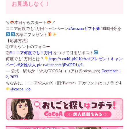
お見逃しなく！
＼
本日からスタート
／
ココア何度でも1万円キャンペーン
#Amazonギフト券
1000円分を
名様にプレゼント
【応募方法】
①アカウントのフォロー
②
#ココア何度でも１万円
をつけて引用リポスト
何度でも1万円とは？
https://t.co/hLjtK1KcAo
#プレゼントキャン
ペーン
#女性求人
pic.twitter.com/jPv0PD1gcL
— 公式｜駅ちか！求人COCOA(ココア) (@cocoa_job)
December 1
2, 2023
ちなみに、ココア求人のX（旧:Twitter）アカウントはコチラです
@cocoa_job