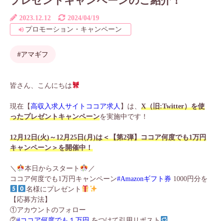
プレゼントキャンペーンのご紹介！
2023.12.12
2024/04/19
プロモーション・キャンペーン
#アマギフ
皆さん、こんにちは
現在【
高収入求人サイトココア求人
】は、
X（旧:Twitter）を使
ったプレゼントキャンペーン
を実施中です！
12月12日(火)～12月25日(月)は＜【第2弾】ココア何度でも1万円
キャンペーン＞を開催中！
＼
本日からスタート
／
ココア何度でも1万円キャンペーン
#Amazonギフト券
1000円分を
名様にプレゼント
【応募方法】
①アカウントのフォロー
②
#ココア何度でも１万円
をつけて引用リポスト