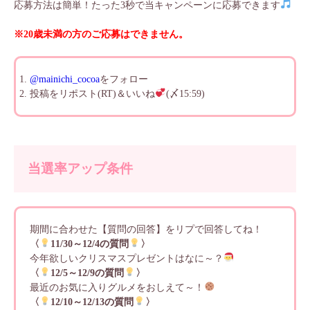
応募方法は簡単！たった3秒で当キャンペーンに応募できます
※20歳未満の方のご応募はできません。
@mainichi_cocoa
をフォロー
投稿をリポスト(RT)＆いいね
(〆15:59)
当選率アップ条件
期間に合わせた【質問の回答】をリプで回答してね！
〈
11/30～12/4の質問
〉
今年欲しいクリスマスプレゼントはなに～？
〈
12/5～12/9の質問
〉
最近のお気に入りグルメをおしえて～！
〈
12/10～12/13の質問
〉